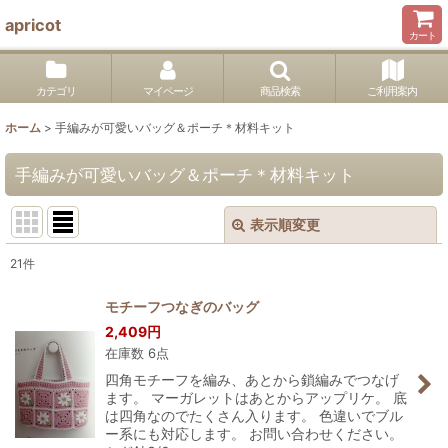
apricot
カート
カテゴリ
マイページ
商品検索
ご利用案内
ホーム
>
手編みが可愛いバッグ＆ポーチ＊材料キット
手編みが可愛いバッグ＆ポーチ＊材料キット
表示順変更
閉じる
21
件
表示数
:
モチーフつなぎのバッグ
2,409
円
並び順
:
在庫数 6点
四角モチーフを編み、あとから鎖編みでつなげ
絞り込む
ます。 マーガレットはあとからアップリケ。 底
は四角なのでたくさん入ります。 色違いでブル
ー系にも対応します。 お問い合わせください。