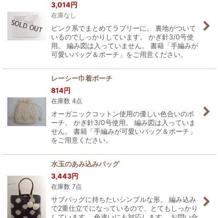
3,014
円
在庫なし
ピンク系でまとめてラブリーに。 裏地がついて
いるのでしっかりしています。 かぎ針3/0号使
用。 編み図は入っていません。 書籍「手編みが
可愛いバッグ＆ポーチ」をご用意ください。
レーシー巾着ポーチ
814
円
在庫数 4点
オーガニックコットン使用の優しい色合いのポ
ーチ。 かぎ針3/0号使用。 編み図は入っていま
せん。 書籍「手編みが可愛いバッグ＆ポーチ」
をご用意ください。
水玉のあみ込みバッグ
3,443
円
在庫数 7点
サブバッグに持ちたいシンプルな形。 編み込み
で2重仕立てになっているので、とてもしっかり
しています。 色違いにも対応します。 お問い合