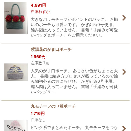
4,991
円
在庫わずか
大きなバラモチーフがポイントのバッグ。 お揃
いのポーチも可愛いです。 かぎ針5/0号使用。
編み図は入っていません。 書籍「手編みが可愛
いバッグ＆ポーチ」をご用意ください。
紫陽花のがま口ポーチ
1,969
円
在庫数 7点
人気のがま口ポーチ。 あじさい色がちょっと大
人。 書籍に編み方プロセスが載っているので編
み物初心者の方にもぜひ。 かぎ針3/0号使用。
編み図は入っていません。 書籍「手編みが可愛
いバッグ＆…
丸モチーフの巾着ポーチ
1,716
円
在庫なし
ピンク系でまとめたポーチ。 丸モチーフをつな