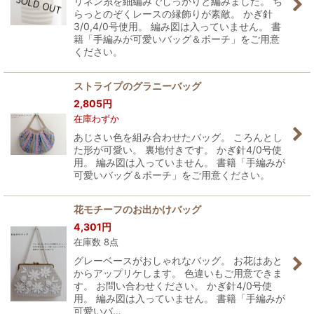
リネン糸を細編みでしっかりと編みました。 ち
らっとのぞくレースの縁飾りが素敵。 かぎ針
3/0,4/0号使用。 編み図は入っていません。 書
籍「手編みが可愛いバッグ＆ポーチ」をご用意
ください。
ストライプのグラニーバッグ
2,805
円
在庫わずか
あじさい色を組み合わせたバッグ。 ころんとし
た形が可愛い。 裏地付きです。 かぎ針4/0号使
用。 編み図は入っていません。 書籍「手編みが
可愛いバッグ＆ポーチ」をご用意ください。
花モチーフのお出かけバッグ
4,301
円
在庫数 8点
グレーベースがおしゃれなバッグ。 お花はあと
からアップリケします。 色違いもご用意できま
す。 お問い合わせください。 かぎ針4/0号使
用。 編み図は入っていません。 書籍「手編みが
可愛いバ…