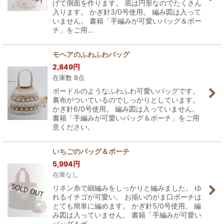
げて側面を作ります。 底は円形なのでたくさん
入ります。 かぎ針3/0号使用。 編み図は入って
いません。 書籍「手編みが可愛いバッグ＆ポー
チ」をご用…
モヘアのふわふわバッグ
2,849
円
在庫数 8点
ポードルのようなふわふわ可愛いバッグです。
裏布がついているのでしっかりとしています。
かぎ針6/0号使用。 編み図は入っていません。
書籍「手編みが可愛いバッグ＆ポーチ」をご用
意ください。
いちごのバッグ＆ポーチ
5,994
円
在庫なし
リネン糸で細編みをしっかりと編みました。 ゆ
れるイチゴが可愛い。 お揃いのがま口ポーチは
とても簡単に編めます。 かぎ針5/0号使用。 編
み図は入っていません。 書籍「手編みが可愛い
バッグ＆ポ…