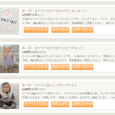
Ｂ－19 セーラーカラーのカーディガンセット
4,933円
[在庫なし]
人気のセーラーカラーのカーディガンセットです。 カーディガン、パンツ、それ
イズ80。 編み図は入っておりませんので、別途書籍をご用意ください。 HPから
｜
｜
Ｂ－18 セーラーカラーのワンピースセット
5,896円
[在庫わずか]
コットン糸で編んだワンピースセットです。 人気のセーラーカラー。 市販のパ
ズ80。 編み図は入っておりませんので、別途書籍をご用意ください。 HPからも
｜
｜
Ｂー17 フードつきジップアップベスト
4,488円
[在庫わずか]
メリヤス編みのフード付きベスト。 フェアレディ50が廃番のため、アメリーで
干異なりますが、可愛いです。 色違いにも対応しますのでご相談ください。 サイ
｜
｜