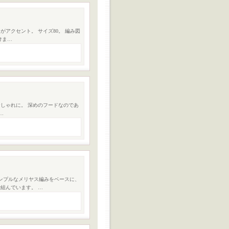
アクセント。 サイズ80。 編み図
けま…
しゃれに。 深めのフードなのであ
…
ンプルなメリヤス編みをベースに、
組んでいます。 …