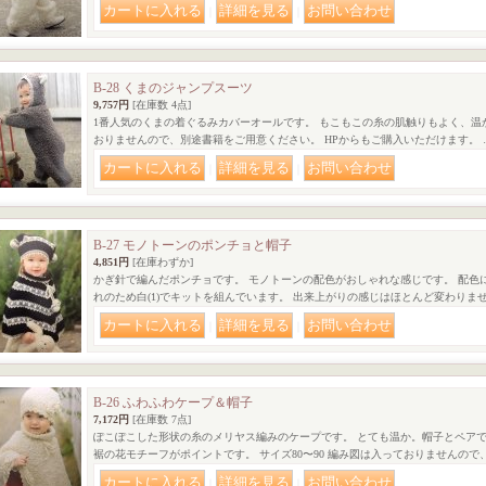
｜
｜
B-28 くまのジャンプスーツ
9,757円
[在庫数 4点]
1番人気のくまの着ぐるみカバーオールです。 もこもこの糸の肌触りもよく、温か
おりませんので、別途書籍をご用意ください。 HPからもご購入いただけます。 
｜
｜
B-27 モノトーンのポンチョと帽子
4,851円
[在庫わずか]
かぎ針で編んだポンチョです。 モノトーンの配色がおしゃれな感じです。 配色に
れのため白(1)でキットを組んでいます。 出来上がりの感じはほとんど変わりませ
｜
｜
B-26 ふわふわケープ＆帽子
7,172円
[在庫数 7点]
ぽこぽこした形状の糸のメリヤス編みのケープです。 とても温か。帽子とペア
裾の花モチーフがポイントです。 サイズ80〜90 編み図は入っておりませんので
｜
｜