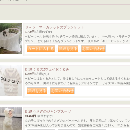
Ｂ－５ マーガレットのブランケット
5,750円
[在庫わずか]
ベビーウールを棒針でパッチワーク模様に編んでいます。 マーガレットモチー
プリケ。 とても軽く上品なブランケットです。 使用糸の「キューピッド」がメ
｜
｜
B-30 くまの2ウェイおくるみ
6,239円
[在庫なし]
ベビーにはおくるみとして、歩けるようになったらコートとして使えるすぐれも
るのも簡単。 男の子にも女の子にも似合うデザインです。 サイズ50〜80 編み図
｜
B-29 うさぎのジャンプスーツ
10,461円
[在庫わずか]
女の子にぴったりのうさぎのカバーオールです。 耳と足元にさり気なくついてい
イズ80 編み図は入っておりませんので、別途書籍をご用意ください。 HPからも