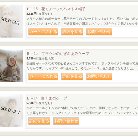
Ｂ－16 花モチーフのベスト＆帽子
2,646円
[在庫なし]
メリヤス編みのボーダーに花モチーフのブレードをつけました。 肩ひもはリボンが
は入っておりませんので、別途書籍をご用意ください。 HPからもご購入いただ
｜
｜
Ｂ－15 ブラウンのかぎ針あみケープ
5,530円
[在庫数 4点]
長編みがベースなので初心者さんにもおすすめです。 ダッフルボタンを使ってお
たたかです。 サイズ50〜80 使用しているモカベージュ色が廃番になりました。 
｜
｜
Ｂ－14 白くまのケープ
5,500円
[在庫なし]
ベビーウールとモヘアの2本取りで編んでいるので、肌触りがふわふわです。 シ
くま耳を付けて。 シルクモヘアファインが廃番のため、キッドモヘアファインで
｜