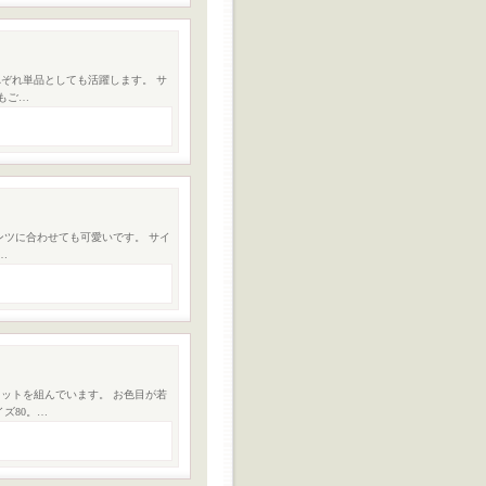
ぞれ単品としても活躍します。 サ
もご…
ンツに合わせても可愛いです。 サイ
…
キットを組んでいます。 お色目が若
ズ80。…