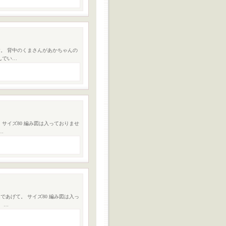
。 背中のくまさんがあかちゃんの
んでい…
サイズ80 編み図は入っておりませ
…
あげて。 サイズ80 編み図は入っ
 …