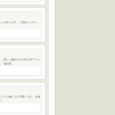
いにも応じます。ご相談ください。
。 易しく編めるので初心者ママも
。 編み図…
ピンクで編んでも可愛いです。 色違
の…