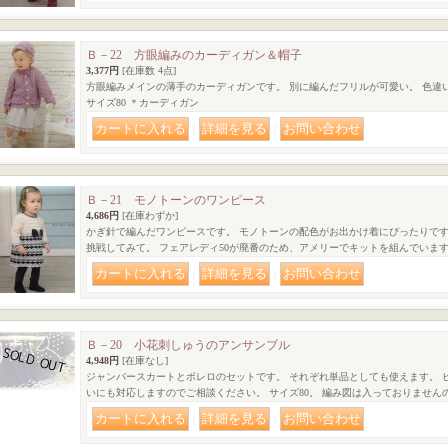
Ｂ－22 方眼編みのカーディガン＆帽子
3,377円
[在庫数 4点]
方眼編みメインの薄手のカーディガンです。 別に編んだフリルが可愛い。 色違
サイズ80 ＊カーディガン
｜
｜
Ｂ－21 モノトーンのワンピース
4,686円
[在庫わずか]
かぎ針で編んだワンピースです。 モノトーンの配色がお出かけ着にぴったりです
挑戦してみて。 フェアレディ50が廃番のため、アメリーでキットを組んでいます
｜
｜
Ｂ－20 小花刺しゅうのアンサンブル
4,948円
[在庫なし]
ジャンバースカートとボレロのセットです。 それぞれ単品としても使えます。 
いにも対応しますのでご相談ください。 サイズ80。 編み図は入っておりません
｜
｜