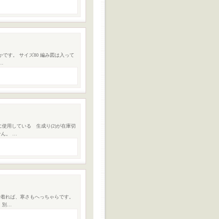
です。 サイズ80 編み図は入って
…
使用している 生成り(2)が在庫切
ん。 …
で着れば、寒さもへっちゃらです。
、別…