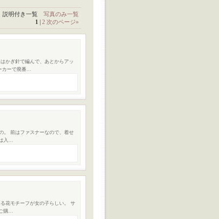
説明付き一覧
写真のみ一覧
1
|
2
次のページ
»
フはかぎ針で編んで、あとからアッ
ーカーで廃番…
の。 前はファスナーなので、着せ
は入…
る花モチーフが女の子らしい。 サ
ご購…