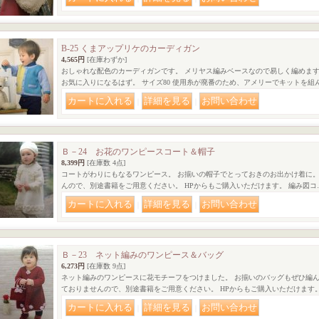
B-25 くまアップリケのカーディガン
4,565円
[在庫わずか]
おしゃれな配色のカーディガンです。 メリヤス編みベースなので易しく編めます
お気に入りになるはず。 サイズ80 使用糸が廃番のため、アメリーでキットを組
｜
｜
Ｂ－24 お花のワンピースコート＆帽子
8,399円
[在庫数 4点]
コートがわりにもなるワンピース。 お揃いの帽子でとっておきのお出かけ着に。 
んので、別途書籍をご用意ください。 HPからもご購入いただけます。 編み図コ
｜
｜
Ｂ－23 ネット編みのワンピース＆バッグ
6,273円
[在庫数 9点]
ネット編みのワンピースに花モチーフをつけました。 お揃いのバッグもぜひ編んで
ておりませんので、別途書籍をご用意ください。 HPからもご購入いただけます。
｜
｜