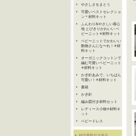
やさしさをまとう
可愛いベストセレクショ
ン＊材料キット
ふんわり&やさしい着心
地 とびきりかわいい ベ
ビーニット✳︎材料キット
ベビーニットでかわいい
動物さんにな〜れ！✳︎材
料キット
オーガニックコットンで
編む可愛いベビーニット
✳︎材料キット
かぎ針あみで、いちばん
可愛い！✳︎材料キット
書籍
かぎ針
編み図付き材料セット
レディース小物✳︎材料キ
ット
ベビードレス
特定商取引法表示